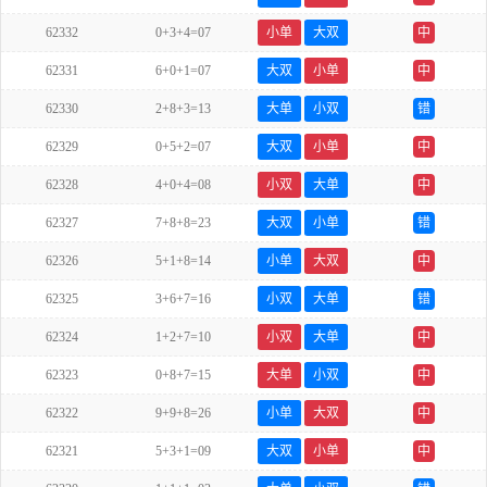
62332
0+3+4=07
小单
大双
中
62331
6+0+1=07
大双
小单
中
62330
2+8+3=13
大单
小双
错
62329
0+5+2=07
大双
小单
中
62328
4+0+4=08
小双
大单
中
62327
7+8+8=23
大双
小单
错
62326
5+1+8=14
小单
大双
中
62325
3+6+7=16
小双
大单
错
62324
1+2+7=10
小双
大单
中
62323
0+8+7=15
大单
小双
中
62322
9+9+8=26
小单
大双
中
62321
5+3+1=09
大双
小单
中