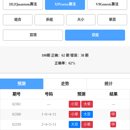
H12Quantum算法
X9Vortex算法
V9Genesis算法
组合
杀组
大小
单双
双项
双组
100期 正确：62 期 错误：38 期
正确率：62%
预测
走势
统计
期号
号码
预测
结果
62361
---
小双
大单
---
62360
1+6+4=11
小单
大双
中
62359
2+4+5=11
大双
小单
中