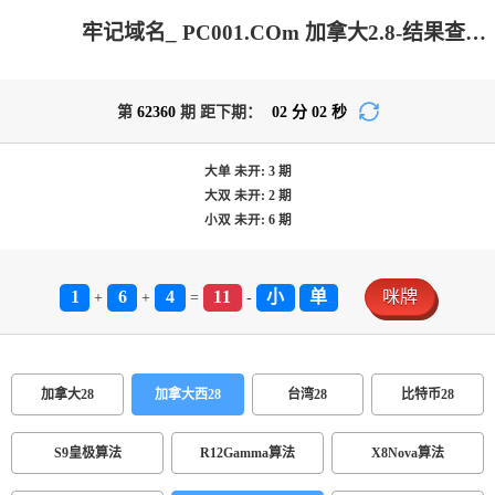
牢记域名_ PC001.COm 加拿大2.8-结果查询|加拿大2.8 PC查询结果预测|加拿大2.8走势咪牌预测|PC结果查询|加拿大2.8在线预测_极致火热优质的免费预测网站!
第
62360
期 距下期：
02
分
02
秒
大单
未开:
3
期
大双
未开:
2
期
小双
未开:
6
期
1
6
4
11
小
单
咪牌
+
+
=
-
加拿大28
加拿大西28
台湾28
比特币28
S9皇极算法
R12Gamma算法
X8Nova算法