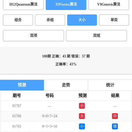
H12Quantum算法
X9Vortex算法
V9Genesis算法
组合
杀组
大小
单双
双项
双组
100期 正确：43 期 错误：57 期
正确率：43%
预测
走势
统计
期号
号码
预测
结果
61767
---
小
---
双
61766
9+8+7=24
大
中
61765
8+5+3=16
小
错