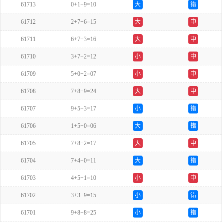
61713
0+1+9=10
大
错
61712
2+7+6=15
大
中
61711
6+7+3=16
大
中
61710
3+7+2=12
小
中
61709
5+0+2=07
小
中
61708
7+8+9=24
大
中
61707
9+5+3=17
小
错
61706
1+5+0=06
大
错
61705
7+8+2=17
大
中
61704
7+4+0=11
大
错
61703
4+5+1=10
小
中
61702
3+3+9=15
小
错
61701
9+8+8=25
小
错