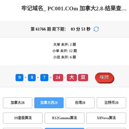
牢记域名_ PC001.COm 加拿大2.8-结果查询|加拿大2.8 PC查询结果预测|加拿大2.8走势咪牌预测|PC结果查询|加拿大2.8在线预测_极致火热优质的免费预测网站!
第
61766
期 距下期：
03
分
53
秒
大单
未开:
2
期
小单
未开:
12
期
小双
未开:
6
期
9
8
7
24
大
双
咪牌
+
+
=
-
加拿大28
加拿大西28
台湾28
比特币28
S9皇极算法
R12Gamma算法
X8Nova算法