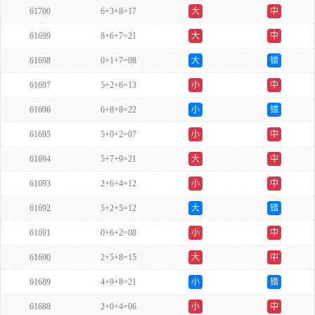
61700
6+3+8=17
大
中
61699
8+6+7=21
大
中
61698
0+1+7=08
大
错
61697
5+2+6=13
小
中
61696
6+8+8=22
小
错
61695
5+0+2=07
小
中
61694
5+7+9=21
大
中
61693
2+6+4=12
小
中
61692
5+2+5=12
大
错
61691
0+6+2=08
小
中
61690
2+5+8=15
大
中
61689
4+9+8=21
小
错
61688
2+0+4=06
小
中