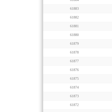
61883
61882
61881
61880
61879
61878
61877
61876
61875
61874
61873
61872