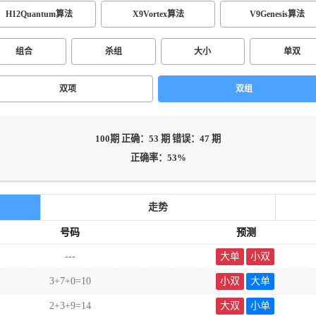
H12Quantum算法
X9Vortex算法
V9Genesis算法
组合
杀组
大小
单双
双项
双组
100期 正确：53 期 错误：47 期
正确率：53%
走势
号码
预测
---
大单
小双
3+7+0=10
小双
大单
2+3+9=14
大双
小单