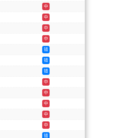
中
中
中
中
错
错
错
中
中
中
中
中
错