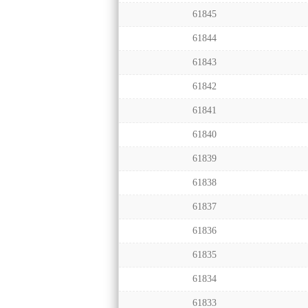
61845
61844
61843
61842
61841
61840
61839
61838
61837
61836
61835
61834
61833