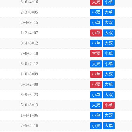
6+6+4=16
大双
小单
2+3+0=05
小双
大单
2+4+9=15
小单
大双
1+2+4=07
小单
大双
0+4+8=12
小单
大双
7+8+3=18
大双
小单
5+0+7=12
大双
小单
1+0+8=09
小单
大双
5+1+2=08
小双
大单
8+9+6=23
小单
大双
5+0+8=13
大双
小单
1+4+1=06
小单
大双
7+5+4=16
小双
大单