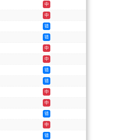
中
中
错
错
中
中
错
错
中
中
错
中
错