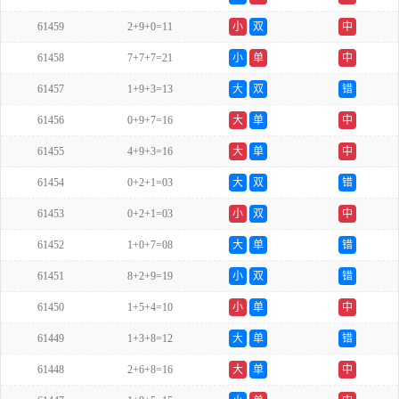
61459
2+9+0=11
小
双
中
61458
7+7+7=21
小
单
中
61457
1+9+3=13
大
双
错
61456
0+9+7=16
大
单
中
61455
4+9+3=16
大
单
中
61454
0+2+1=03
大
双
错
61453
0+2+1=03
小
双
中
61452
1+0+7=08
大
单
错
61451
8+2+9=19
小
双
错
61450
1+5+4=10
小
单
中
61449
1+3+8=12
大
单
错
61448
2+6+8=16
大
单
中