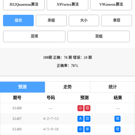
H12Quantum算法
X9Vortex算法
V9Genesis算法
组合
杀组
大小
单双
双项
双组
100期 正确：76 期 错误：24 期
正确率：76%
预测
走势
统计
期号
号码
预测
结果
61488
---
小
双
---
61487
4+2+7=13
大
双
错
61486
4+5+9=18
小
单
错