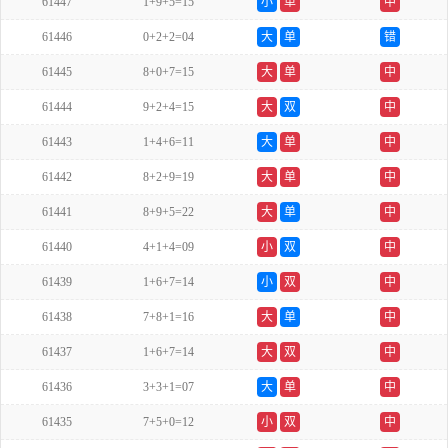
61447
1+9+5=15
小
单
中
61446
0+2+2=04
大
单
错
61445
8+0+7=15
大
单
中
61444
9+2+4=15
大
双
中
61443
1+4+6=11
大
单
中
61442
8+2+9=19
大
单
中
61441
8+9+5=22
大
单
中
61440
4+1+4=09
小
双
中
61439
1+6+7=14
小
双
中
61438
7+8+1=16
大
单
中
61437
1+6+7=14
大
双
中
61436
3+3+1=07
大
单
中
61435
7+5+0=12
小
双
中