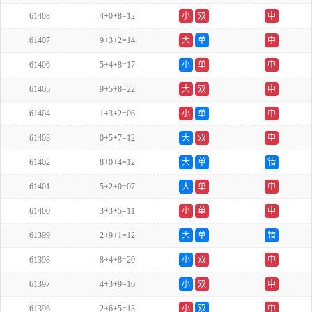
61408
4+0+8=12
小
双
中
61407
9+3+2=14
大
单
中
61406
5+4+8=17
小
单
中
61405
9+5+8=22
大
双
中
61404
1+3+2=06
小
单
中
61403
0+5+7=12
大
双
中
61402
8+0+4=12
大
单
错
61401
5+2+0=07
大
单
中
61400
3+3+5=11
小
单
中
61399
2+9+1=12
大
单
错
61398
8+4+8=20
小
双
中
61397
4+3+9=16
小
双
中
61396
2+6+5=13
小
双
中