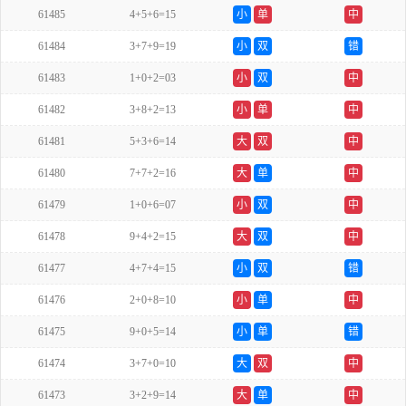
61485
4+5+6=15
小
单
中
61484
3+7+9=19
小
双
错
61483
1+0+2=03
小
双
中
61482
3+8+2=13
小
单
中
61481
5+3+6=14
大
双
中
61480
7+7+2=16
大
单
中
61479
1+0+6=07
小
双
中
61478
9+4+2=15
大
双
中
61477
4+7+4=15
小
双
错
61476
2+0+8=10
小
单
中
61475
9+0+5=14
小
单
错
61474
3+7+0=10
大
双
中
61473
3+2+9=14
大
单
中