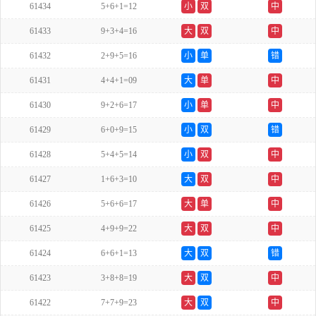
61434
5+6+1=12
小
双
中
61433
9+3+4=16
大
双
中
61432
2+9+5=16
小
单
错
61431
4+4+1=09
大
单
中
61430
9+2+6=17
小
单
中
61429
6+0+9=15
小
双
错
61428
5+4+5=14
小
双
中
61427
1+6+3=10
大
双
中
61426
5+6+6=17
大
单
中
61425
4+9+9=22
大
双
中
61424
6+6+1=13
大
双
错
61423
3+8+8=19
大
双
中
61422
7+7+9=23
大
双
中