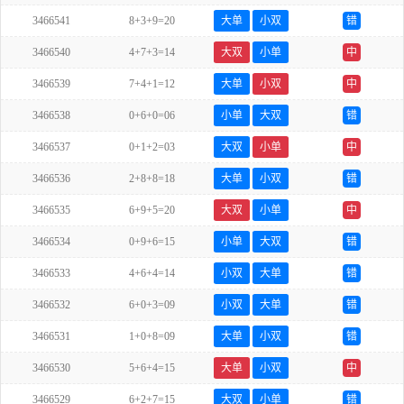
3466541
8+3+9=20
大单
小双
错
3466540
4+7+3=14
大双
小单
中
3466539
7+4+1=12
大单
小双
中
3466538
0+6+0=06
小单
大双
错
3466537
0+1+2=03
大双
小单
中
3466536
2+8+8=18
大单
小双
错
3466535
6+9+5=20
大双
小单
中
3466534
0+9+6=15
小单
大双
错
3466533
4+6+4=14
小双
大单
错
3466532
6+0+3=09
小双
大单
错
3466531
1+0+8=09
大单
小双
错
3466530
5+6+4=15
大单
小双
中
3466529
6+2+7=15
大双
小单
错