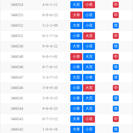
3466554
4+6+1=11
大双
小单
中
3466553
8+9+6=23
大单
小双
中
3466552
5+2+2=09
大单
小双
错
3466551
6+1+7=14
小单
大双
中
3466550
9+9+4=22
大单
小双
错
3466549
0+0+1=01
小单
大双
中
3466548
8+7+0=15
小单
大双
错
3466547
5+3+7=15
大双
小单
错
3466546
3+8+9=20
小单
大双
中
3466545
3+9+3=15
小单
大双
错
3466544
9+8+8=25
小单
大双
错
3466543
0+7+5=12
大单
小双
中
3466542
1+9+6=16
大单
小双
错