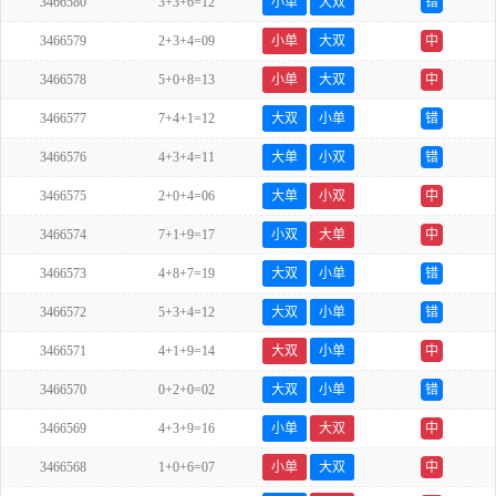
3466580
3+3+6=12
小单
大双
错
3466579
2+3+4=09
小单
大双
中
3466578
5+0+8=13
小单
大双
中
3466577
7+4+1=12
大双
小单
错
3466576
4+3+4=11
大单
小双
错
3466575
2+0+4=06
大单
小双
中
3466574
7+1+9=17
小双
大单
中
3466573
4+8+7=19
大双
小单
错
3466572
5+3+4=12
大双
小单
错
3466571
4+1+9=14
大双
小单
中
3466570
0+2+0=02
大双
小单
错
3466569
4+3+9=16
小单
大双
中
3466568
1+0+6=07
小单
大双
中