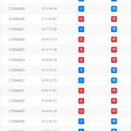
115044429
2+5+9=16
小
错
115044428
2+1+4=07
小
中
115044427
6+7+7=20
小
错
115044426
0+9+5=14
大
中
115044425
6+5+7=18
大
中
115044424
6+9+4=19
大
中
115044423
3+5+3=11
大
错
115044422
8+9+2=19
小
错
115044421
0+0+7=07
小
中
115044420
9+8+8=25
大
中
115044419
0+4+6=10
小
中
115044418
6+5+4=15
小
错