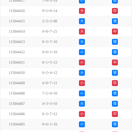
115044417
7+9+3=19
小
错
115044416
9+5+0=14
大
中
115044415
2+3+3=08
大
错
115044414
6+8+7=21
大
中
115044413
0+3+7=10
大
错
115044412
9+6+1=16
小
错
115044411
6+1+5=12
小
中
115044410
6+2+4=12
大
错
115044409
4+0+7=11
小
中
115044408
7+5+4=16
小
错
115044407
4+3+3=10
大
错
115044406
0+5+7=12
小
中
115044405
9+6+1=16
小
错