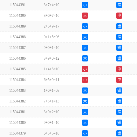
115044391
8+7+4=19
小
错
115044390
3+6+7=16
大
中
115044389
2+6+9=17
小
错
115044388
0+1+5=06
大
错
115044387
9+0+1=10
大
错
115044386
3+9+0=12
大
错
115044385
1+4+5=10
小
中
115044384
6+5+0=11
小
中
115044383
1+6+1=08
大
错
115044382
7+5+1=13
大
错
115044381
8+0+2=10
大
错
115044380
9+0+1=10
大
错
115044379
6+5+5=16
小
错