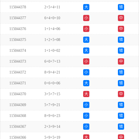
115044378
2+5+4=11
大
错
115044377
6+4+0=10
小
中
115044376
1+1+4=06
小
中
115044375
1+2+5=08
大
错
115044374
1+1+0=02
大
错
115044373
6+0+7=13
小
中
115044372
8+9+4=21
小
错
115044371
0+6+0=06
大
错
115044370
3+5+7=15
大
中
115044369
5+7+9=21
小
错
115044368
8+9+6=23
小
错
115044367
2+3+9=14
小
错
115044366
5+9+5=19
大
中