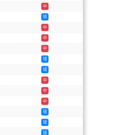
中
错
中
中
中
错
错
中
中
中
错
错
错