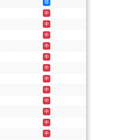
错
中
中
中
中
中
中
中
中
中
中
中
中