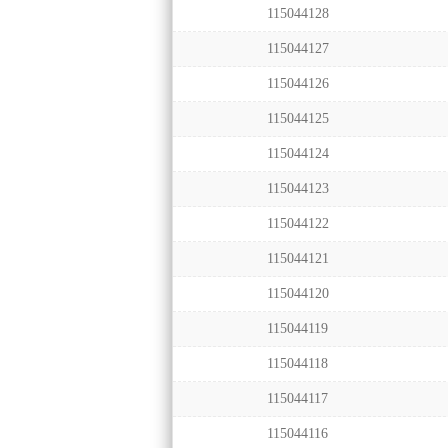
115044128
115044127
115044126
115044125
115044124
115044123
115044122
115044121
115044120
115044119
115044118
115044117
115044116