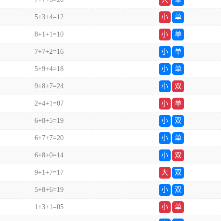
5+3+4=12
小
单
8+1+1=10
小
单
7+7+2=16
小
单
5+9+4=18
小
单
9+8+7=24
小
双
2+4+1=07
小
单
6+8+5=19
小
双
6+7+7=20
小
单
6+8+0=14
小
双
9+1+7=17
大
双
5+8+6=19
小
双
1+3+1=05
小
单