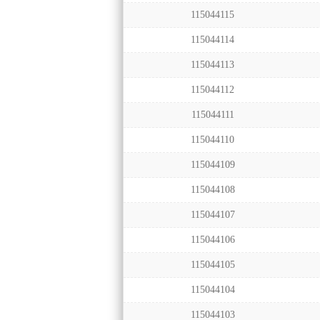
115044115
115044114
115044113
115044112
115044111
115044110
115044109
115044108
115044107
115044106
115044105
115044104
115044103