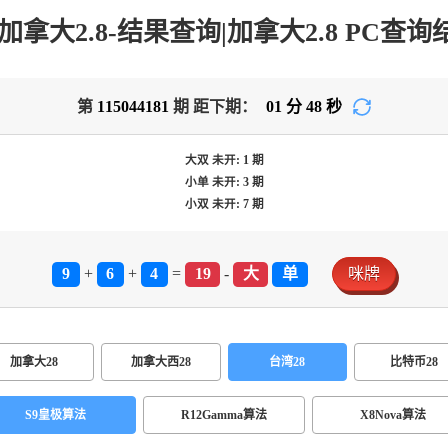
第
115044181
期 距下期：
01
分
48
秒
大双
未开:
1
期
小单
未开:
3
期
小双
未开:
7
期
9
+
6
+
4
=
19
-
大
单
咪牌
加拿大28
加拿大西28
台湾28
比特币28
S9皇极算法
R12Gamma算法
X8Nova算法