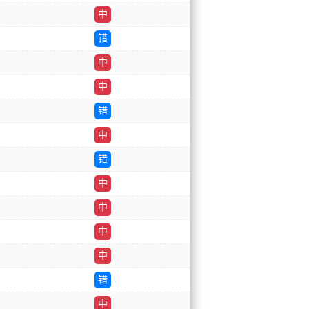
中
错
中
中
错
中
错
中
中
中
中
错
中