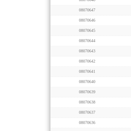
08070647
08070646
08070645
08070644
08070643
08070642
08070641
08070640
08070639
08070638
08070637
08070636