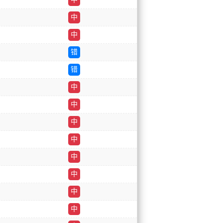
中
中
错
错
中
中
中
中
中
中
中
中