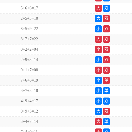
5+6+6=17
大
双
2+5+3=10
大
双
8+5+9=22
小
双
8+7+7=22
大
双
0+2+2=04
小
双
2+9+3=14
小
双
0+1+7=08
小
双
7+6+6=19
小
单
3+7+8=18
小
单
4+9+4=17
小
双
0+9+3=12
大
双
3+4+7=14
大
单
7+4+0=11
小
双